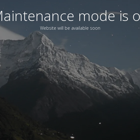
aintenance mode is 
Website will be available soon