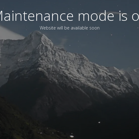
aintenance mode is 
Website will be available soon