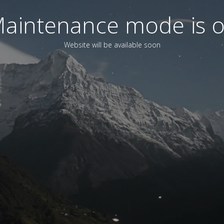
aintenance mode is 
Website will be available soon